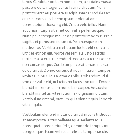
turpis. Curabitur pretium nunc diam, a sodales massa
posuere quis. Integer varius lacinia aliquam. Nunc
porttitor erat eu posuere suscipit. Integer sodales ac
enim et convallis. Lorem ipsum dolor sit amet,
consectetur adipiscing elit. Cras a velit tellus. Nam
accumsan turpis sit amet convallis pellentesque.
Nunc pellentesque mauris ac porttitor maximus. Proin
sagittis et purus sed euismod. Pellentesque non
mattis eros. Vestibulum et quam luctus elit convallis
ultrices et non elit. Morbi vel sem eu justo sagittis
tristique at a erat. Ut hendrerit egestas auctor. Donec
non cursus neque. Curabitur placerat ornare massa
eu euismod. Donec cursus est nec mi rutrum tempor.
Proin faucibus, ligula vitae dapibus bibendum, dui
sem convallis elit, in luctus mi lacus non urna. Donec
blandit maximus diam non ullamcorper. Vestibulum
blandit nisl tellus, vitae rutrum ex dignissim dictum.
Vestibulum erat mi, pretium quis blandit quis, lobortis
vitae ligula.
Vestibulum eleifend metus euismod mauris tristique,
sit amet porta lectus pellentesque. Pellentesque
consequat consectetur felis, commodo tempus mi
congue quis. Etiam vehicula felis ac tempus iaculis.