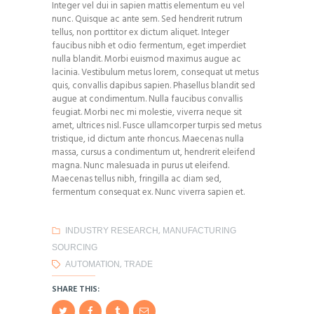
Integer vel dui in sapien mattis elementum eu vel
nunc. Quisque ac ante sem. Sed hendrerit rutrum
tellus, non porttitor ex dictum aliquet. Integer
faucibus nibh et odio fermentum, eget imperdiet
nulla blandit. Morbi euismod maximus augue ac
lacinia. Vestibulum metus lorem, consequat ut metus
quis, convallis dapibus sapien. Phasellus blandit sed
augue at condimentum. Nulla faucibus convallis
feugiat. Morbi nec mi molestie, viverra neque sit
amet, ultrices nisl. Fusce ullamcorper turpis sed metus
tristique, id dictum ante rhoncus. Maecenas nulla
massa, cursus a condimentum ut, hendrerit eleifend
magna. Nunc malesuada in purus ut eleifend.
Maecenas tellus nibh, fringilla ac diam sed,
fermentum consequat ex. Nunc viverra sapien et.
,
INDUSTRY RESEARCH
MANUFACTURING
SOURCING
,
AUTOMATION
TRADE
SHARE THIS: