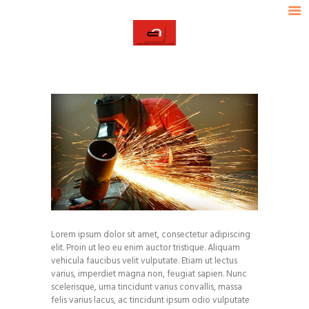
HOME
ABOUT ACL
ACL
OUR PRODUCTS
ASSOCIATED CERAMICS LIMITED
INDUSTRIES SERVED
TECHNICAL DATA
OUR STRENGTH
CONTACT US
Lorem ipsum dolor sit amet, consectetur adipiscing
elit. Proin ut leo eu enim auctor tristique. Aliquam
vehicula faucibus velit vulputate. Etiam ut lectus
varius, imperdiet magna non, feugiat sapien. Nunc
scelerisque, urna tincidunt varius convallis, massa
felis varius lacus, ac tincidunt ipsum odio vulputate